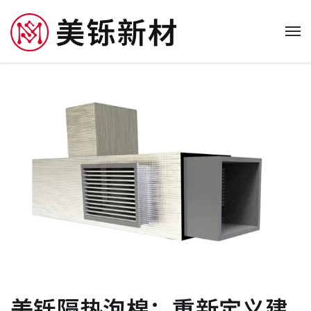
美铄隔热泡棉：重新定义建